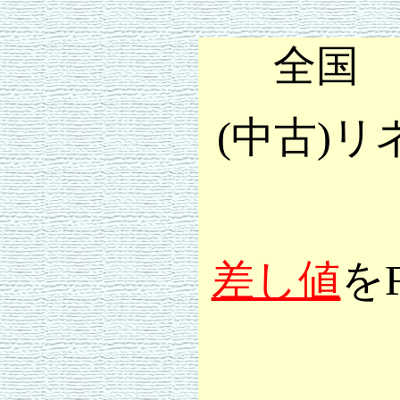
全国
(中古)
差し値
を