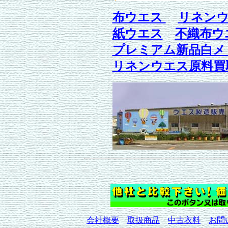
布ウエス
リネン
紙ウエス
不織布ウ
プレミアム新品白メ
リネンウエス原料買
会社概要
取扱商品
中古衣料
お問